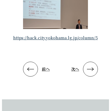
https://hack.city.yokohama.lg.jp/column/5
前へ
次へ